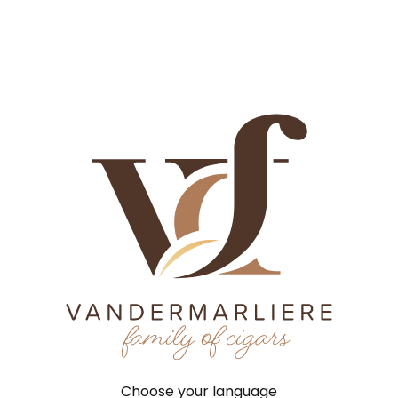
hiedenis
Vakmanschap
Fabrieken
Merken
Nieuw
chiedenis
Tabak
Fabrieken
Merken
Contact
Ni
Geschiedenis
Vakmanschap
Fabrieken
Home
©
2026
VCF |
T
Merken
Nieuws
Jobs
Choose your language