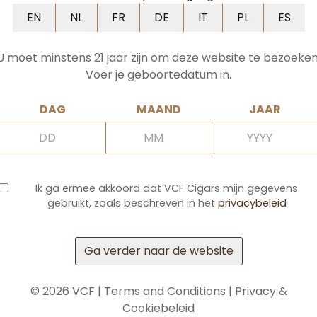
EN
FR
DE
IT
PL
ES
EN
NL
FR
DE
IT
PL
ES
U moet minstens 21 jaar zijn om deze website te bezoeken
Voer je geboortedatum in.
DAG
MAAND
JAAR
Ik ga ermee akkoord dat VCF Cigars mijn gegevens
gebruikt, zoals beschreven in het
privacybeleid
Ga verder naar de website
©
2026
VCF |
Terms and Conditions
|
Privacy &
Cookiebeleid